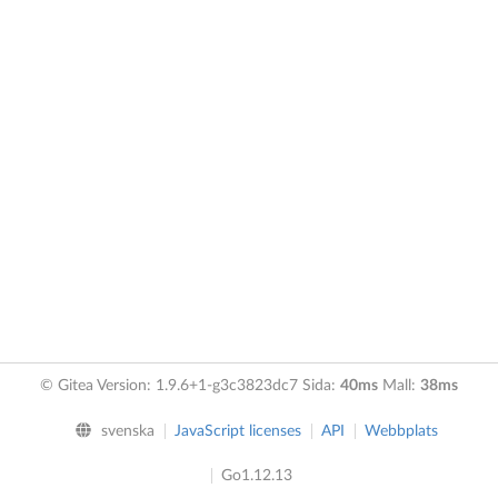
© Gitea Version: 1.9.6+1-g3c3823dc7 Sida:
40ms
Mall:
38ms
svenska
JavaScript licenses
API
Webbplats
Go1.12.13