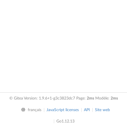
© Gitea Version: 1.9.6+1-g3c3823dc7 Page:
2ms
Modèle:
2ms
français
JavaScript licenses
API
Site web
Go1.12.13