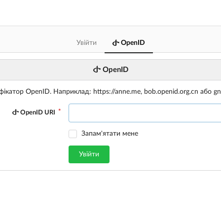
Увійти
OpenID
OpenID
фікатор OpenID. Наприклад: https://anne.me, bob.openid.org.cn або gnu
OpenID URI
Запам'ятати мене
Увійти