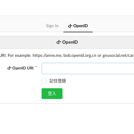
Sign In
OpenID
OpenID
I. For example: https://anne.me, bob.openid.org.cn or gnusocial.net/car
OpenID URI
記住登錄
登入